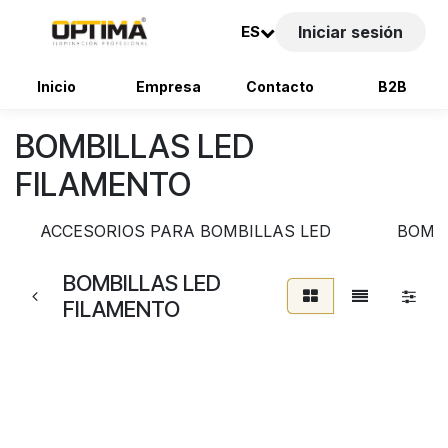
ES
Iniciar sesión
Inicio
Empresa
Contacto
B2B
Ir al contenido
BOMBILLAS LED
FILAMENTO
ACCESORIOS PARA BOMBILLAS LED
BOMBI
BOMBILLAS LED
FILAMENTO